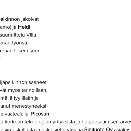
palkinnon jakoivat 
amo) ja 
Heidi 
rsuunnittelu Villa 
 oman työnsä 
hkeaan tekemiseen 
. 
täjäpalkinnon saaneet 
ivät myös tarinoillaan. 
mällä tyylillään ja 
svanut menestyneeksi 
a vaatealalla. 
Picosun
ta korkean teknologian yrityksistä ja huipuosaamisen arvos
 esiin uskallusta ja riskinsietokykyä ja 
Sinituote Oy 
asiakas