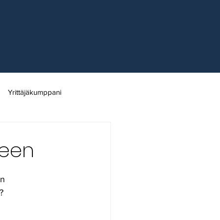
Yrittäjäkumppani
Piritan Kokoomusnaiset ry
keen
ylät
n 
?