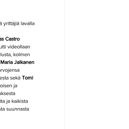
yrittäjiä lavalla 
s Castro
tti videollaan 
lusta, kolmen 
 Maria Jalkanen 
rvojensa 
esta sekä 
Tomi 
oisen ja 
uksesta 
a ja kaikista 
sta suunnasta