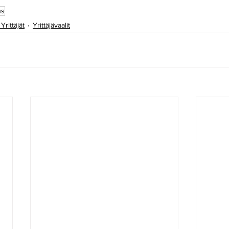
us
rittäjät
Yrittäjävaalit