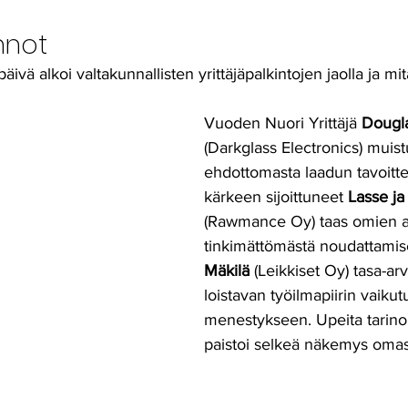
innot
ivä alkoi valtakunnallisten yrittäjäpalkintojen jaolla ja mitä 
Vuoden Nuori Yrittäjä 
Dougla
(Darkglass Electronics) muistu
ehdottomasta laadun tavoitte
kärkeen sijoittuneet 
Lasse ja
(Rawmance Oy) taas omien a
tinkimättömästä noudattamis
Mäkilä 
(Leikkiset Oy) tasa-arv
loistavan työilmapiirin vaikut
menestykseen. Upeita tarinoit
paistoi selkeä näkemys oma