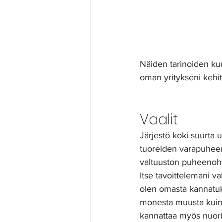
Näiden tarinoiden kuu
oman yritykseni kehit
Vaalit
Järjestö koki suurta 
tuoreiden varapuheen
valtuuston puheenoht
Itse tavoittelemani v
olen omasta kannatuks
monesta muusta kuin ko
kannattaa myös nuoria