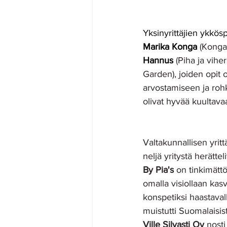
Yksinyrittäjien ykkös
Marika Konga 
(Konga
Hannus
 (Piha ja vihe
Garden), joiden opit
arvostamiseen ja ro
olivat hyvää kuultavaa
Valtakunnallisen yrit
neljä yritystä herättel
By Pia's
 on tinkimättö
omalla visiollaan ka
konspetiksi haastavall
muistutti Suomalaisis
Ville Silvasti Oy
 nosti