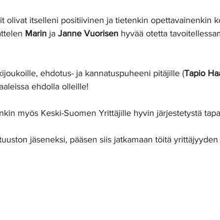
t olivat itselleni positiivinen ja tietenkin opettavainenkin
ttelen 
Marin
 ja 
Janne Vuorisen
 hyvää otetta tavoitelles
ukijoukoille, ehdotus- ja kannatuspuheeni pitäjille (
Tapio H
aaleissa ehdolla olleille!
tenkin myös Keski-Suomen Yrittäjille hyvin järjestetystä tap
altuuston jäseneksi, pääsen siis jatkamaan töitä yrittäjyyd