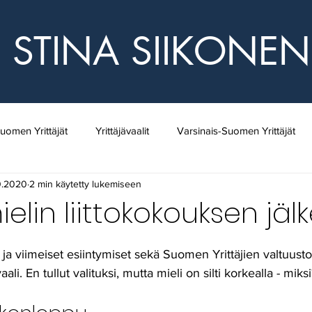
STINA SIIKONEN
uomen Yrittäjät
Yrittäjävaalit
Varsinais-Suomen Yrittäjät
0.2020
2 min käytetty lukemiseen
koomus
Vapaa-ajan lautakunta
Kuntavaalit
Yrittäjyys
ielin liittokokouksen jäl
ehittäminen
Kansainvälisyys
Salon Alueen Yrittäjät
K
a viimeiset esiintymiset sekä Suomen Yrittäjien valtuusto
li. En tullut valituksi, mutta mieli on silti korkealla - miksi