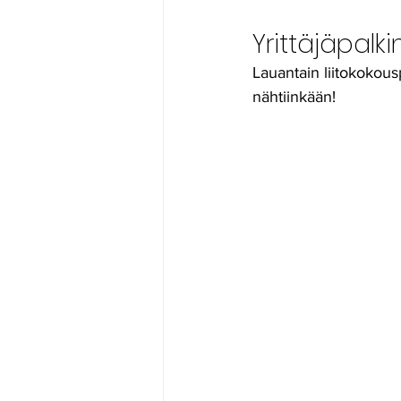
Yrittäjäpalk
Lauantain liitokokouspä
nähtiinkään! 