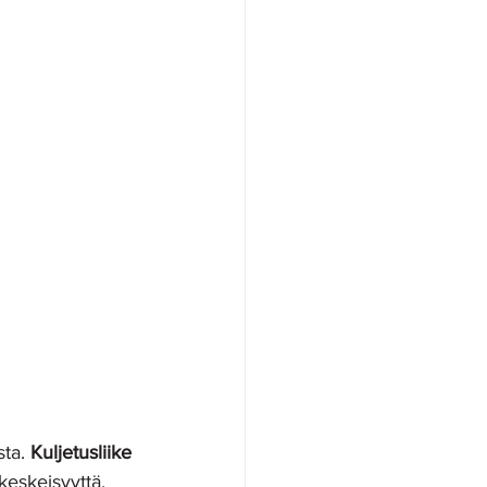
ta. 
Kuljetusliike 
keskeisyyttä, 