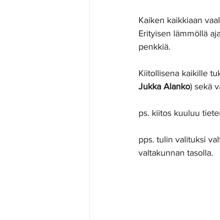
Kaiken kaikkiaan vaali
Erityisen lämmöllä aja
penkkiä. 
Kiitollisena kaikille t
Jukka Alanko
) sekä v
ps. kiitos kuuluu tie
pps. tulin valituksi v
valtakunnan tasolla.