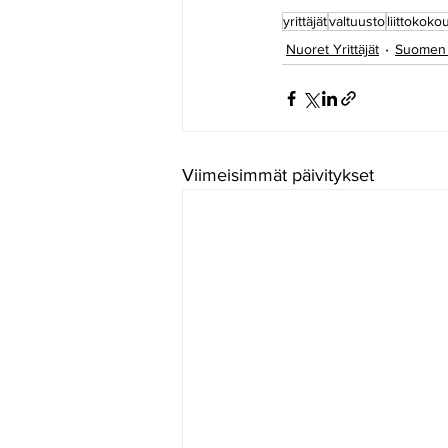
yrittäjät
valtuusto
liittokoko
Nuoret Yrittäjät
Suomen Y
Viimeisimmät päivitykset