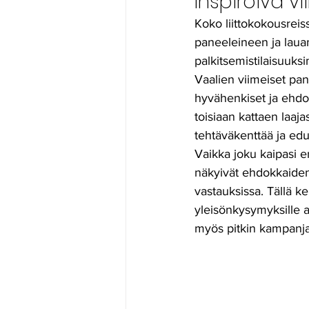
Inspiroiva v
Koko liittokokousreiss
paneeleineen ja lauan
palkitsemistilaisuuksi
Vaalien viimeiset pane
hyvähenkiset ja ehdo
toisiaan kattaen laajas
tehtäväkenttää ja ed
Vaikka joku kaipasi 
näkyivät ehdokkaiden
vastauksissa. Tällä ke
yleisönkysymyksille aik
myös pitkin kampanja