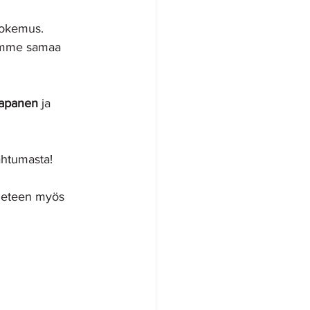
 kokemus. 
samme samaa 
aapanen
 ja
ahtumasta! 
en eteen myös 