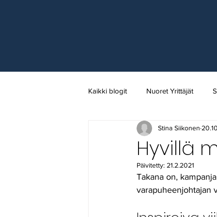
Kaikki blogit
Nuoret Yrittäjät
S
Stina Siikonen
20.1
Kunnallispolitiikka
Salon ko
Hyvillä m
Päivitetty:
21.2.2021
Mielipidekirjoitus
Kaupungin k
Takana on, kampanja j
varapuheenjohtajan vaa