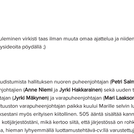
leminen virkisti taas ilman muuta omaa ajattelua ja niide
ysideoita pöydällä ;)
uudistumista hallituksen nuoren puheenjohtajan (
Petri Sal
johtajien (
Anne Niemi 
ja 
Jyrki Hakkarainen
) sekä uuden 
ajan (
Jyrki Mäkynen
) ja varapuheenjohtajan (
Mari Laakso
altuuston varapuheenjohtajan paikka kuului Marille selvin l
estani myös erityisen kiitollinen. 505 ääntä sisältää kan
tijärjestöstäni, mikä kertoo siitä, että järjestössä on roh
, hieman lyhyemmällä luottamustehtävä-cv:llä varustettuja