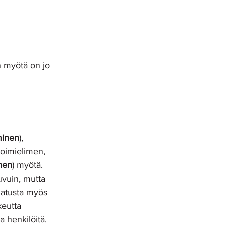
n myötä on jo 
minen
), 
toimielimen, 
nen
) myötä. 
uvuin, mutta 
natusta myös 
keutta 
 henkilöitä. 