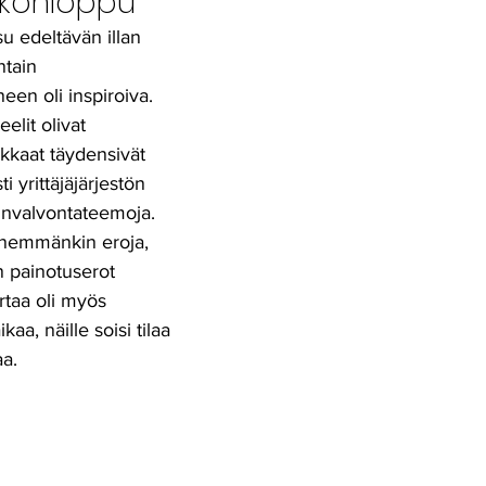
iikonloppu
u edeltävän illan 
tain 
neen oli inspiroiva. 
elit olivat 
kkaat täydensivät 
ti yrittäjäjärjestön 
unvalvontateemoja. 
enemmänkin eroja, 
 painotuserot 
rtaa oli myös 
aa, näille soisi tilaa 
a. 