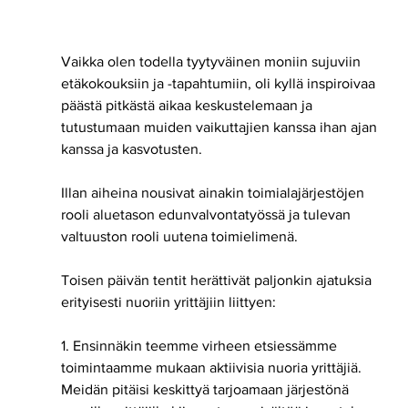
Vaikka olen todella tyytyväinen moniin sujuviin 
etäkokouksiin ja -tapahtumiin, oli kyllä inspiroivaa 
päästä pitkästä aikaa keskustelemaan ja 
tutustumaan muiden vaikuttajien kanssa ihan ajan 
kanssa ja kasvotusten. 
Illan aiheina nousivat ainakin toimialajärjestöjen 
rooli aluetason edunvalvontatyössä ja tulevan 
valtuuston rooli uutena toimielimenä. 
Toisen päivän tentit herättivät paljonkin ajatuksia 
erityisesti nuoriin yrittäjiin liittyen:
1. Ensinnäkin teemme virheen etsiessämme 
toimintaamme mukaan aktiivisia nuoria yrittäjiä. 
Meidän pitäisi keskittyä tarjoamaan järjestönä 