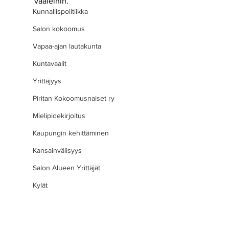
vaaleihin. 
Kunnallispolitiikka
Salon kokoomus
Vapaa-ajan lautakunta
Kuntavaalit
Yrittäjyys
Piritan Kokoomusnaiset ry
Mielipidekirjoitus
Kaupungin kehittäminen
Kansainvälisyys
Salon Alueen Yrittäjät
Kylät