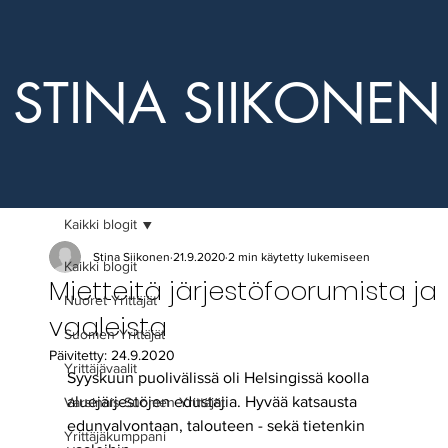
STINA SIIKONEN
Kaikki blogit
Stina Siikonen
21.9.2020
2 min käytetty lukemiseen
Kaikki blogit
Mietteitä järjestöfoorumista ja
Nuoret Yrittäjät
vaaleista
Suomen Yrittäjät
Päivitetty:
24.9.2020
Yrittäjävaalit
Syyskuun puolivälissä oli Helsingissä koolla 
aluejärjestöjen edustajia. Hyvää katsausta 
Varsinais-Suomen Yrittäjät
edunvalvontaan, talouteen - sekä tietenkin 
Yrittäjäkumppani