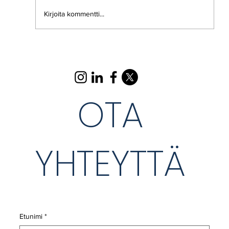
Kirjoita kommentti...
Hyvää Yrittäjän päivää, arvoisa yrittäjä!
OTA
YHTEYTTÄ
Etunimi
*