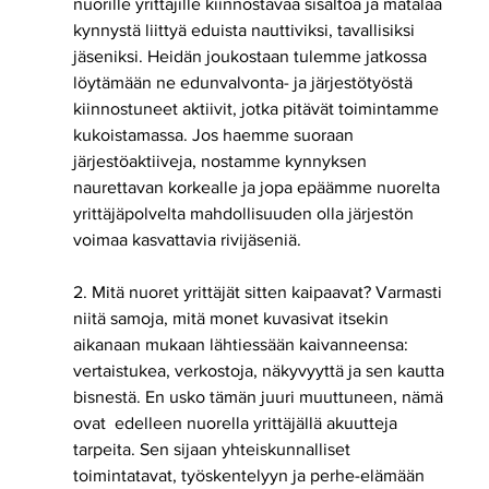
nuorille yrittäjille kiinnostavaa sisältöä ja matalaa 
kynnystä liittyä eduista nauttiviksi, tavallisiksi 
jäseniksi. Heidän joukostaan tulemme jatkossa 
löytämään ne edunvalvonta- ja järjestötyöstä 
kiinnostuneet aktiivit, jotka pitävät toimintamme 
kukoistamassa. Jos haemme suoraan 
järjestöaktiiveja, nostamme kynnyksen 
naurettavan korkealle ja jopa epäämme nuorelta 
yrittäjäpolvelta mahdollisuuden olla järjestön 
voimaa kasvattavia rivijäseniä. 
2. Mitä nuoret yrittäjät sitten kaipaavat? Varmasti 
niitä samoja, mitä monet kuvasivat itsekin 
aikanaan mukaan lähtiessään kaivanneensa: 
vertaistukea, verkostoja, näkyvyyttä ja sen kautta 
bisnestä. En usko tämän juuri muuttuneen, nämä 
ovat  edelleen nuorella yrittäjällä akuutteja 
tarpeita. Sen sijaan yhteiskunnalliset 
toimintatavat, työskentelyyn ja perhe-elämään 