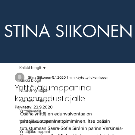
STINA SIIKONEN
Kaikki blogit
Stina Siikonen
5.1.2020
1 min käytetty lukemiseen
Kaikki blogit
Yrittäjäkumppanina
Nuoret Yrittäjät
kansanedustajalle
Suomen Yrittäjät
Päivitetty:
23.9.2020
Yrittäjävaalit
Osana yrittäjien edunvalvontaa on 
yrittäjäkumppanina toimiminen. Itse pääsin 
Varsinais-Suomen Yrittäjät
tutustumaan Saara-Sofia Sirénin parina Varsinais-
Yrittäjäkumppani