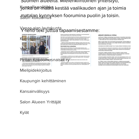
Suomen alueelta. Mielenkiintoinen yhteistyö, 
Kunnallispolitiikka
jonka on määrä kestää vaalikauden ajan ja toimia 
matalan kynnyksen foorumina puolin ja toisin.
Salon kokoomus
Vapaa-ajan lautakunta
Y-lehti teki juttua tapaamisestamme:
Kuntavaalit
Yrittäjyys
Piritan Kokoomusnaiset ry
Mielipidekirjoitus
Kaupungin kehittäminen
Kansainvälisyys
Salon Alueen Yrittäjät
Kylät