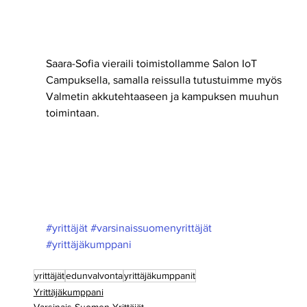
Saara-Sofia vieraili toimistollamme Salon IoT 
Campuksella, samalla reissulla tutustuimme myös 
Valmetin akkutehtaaseen ja kampuksen muuhun 
toimintaan. 
#yrittäjät
#varsinaissuomenyrittäjät
#yrittäjäkumppani
yrittäjät
edunvalvonta
yrittäjäkumppanit
Yrittäjäkumppani