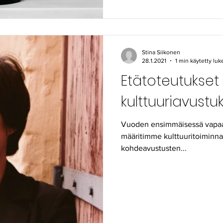
Stina Siikonen
28.1.2021
1 min käytetty lu
Etätoteutukse
kulttuuriavustu
Vuoden ensimmäisessä vapaa
määritimme kulttuuritoiminnan
kohdeavustusten...