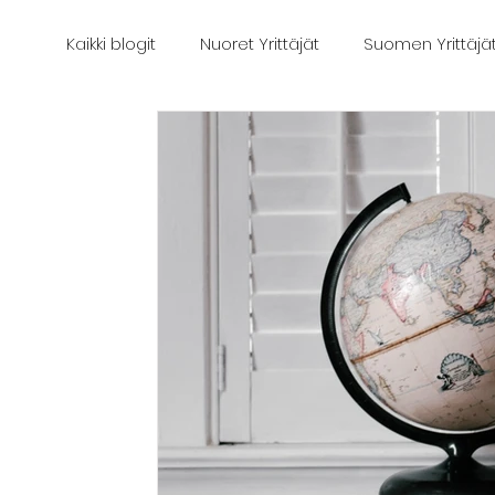
Kaikki blogit
Nuoret Yrittäjät
Suomen Yrittäjä
Kunnallispolitiikka
Salon kokoomus
Vap
Mielipidekirjoitus
Kaupungin kehittäminen