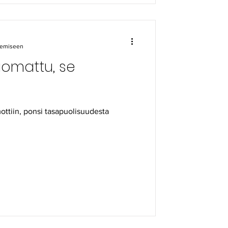
ukemiseen
uomattu, se
ttiin, ponsi tasapuolisuudesta