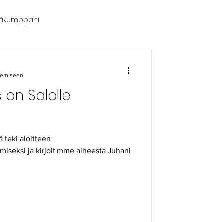
äjäkumppani
an Kokoomusnaiset ry
ukemiseen
 on Salolle
teki aloitteen
miseksi ja kirjoitimme aiheesta Juhani