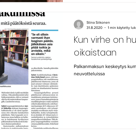
Stina Siikonen
31.8.2020
1 min käytetty l
Kun virhe on h
oikaistaan
Palkanmaksun keskeytys kumo
neuvotteluissa