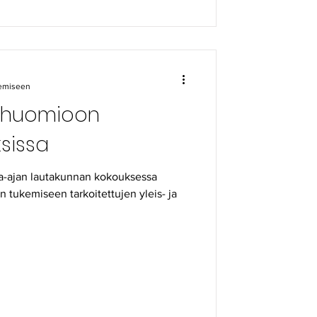
kemiseen
t huomioon
ksissa
-ajan lautakunnan kokouksessa
 tukemiseen tarkoitettujen yleis- ja