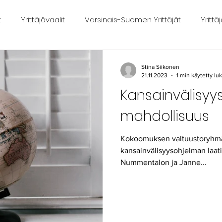
t
Yrittäjävaalit
Varsinais-Suomen Yrittäjät
Yritt
aa-ajan lautakunta
Kuntavaalit
Yrittäjyys
Pirit
Stina Siikonen
21.11.2023
1 min käytetty l
Kansainvälisyys
Kansainvälisyys
Salon Alueen Yrittäjät
Kylät
mahdollisuus
Kokoomuksen valtuustoryhmä 
kansainvälisyysohjelman laati
Nummentalon ja Janne...