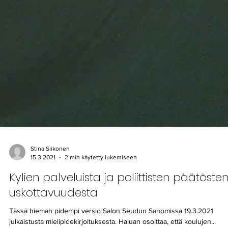
Stina Siikonen
15.3.2021
2 min käytetty lukemiseen
Kylien palveluista ja poliittisten päätöste
uskottavuudesta
Tässä hieman pidempi versio Salon Seudun Sanomissa 19.3.2021