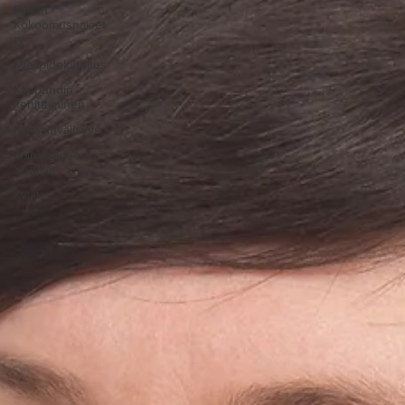
Piritan
Kokoomusnaiset
ry
Mielipidekirjoitus
Kaupungin
kehittäminen
Kansainvälisyys
Salon Alueen
Yrittäjät
Kylät