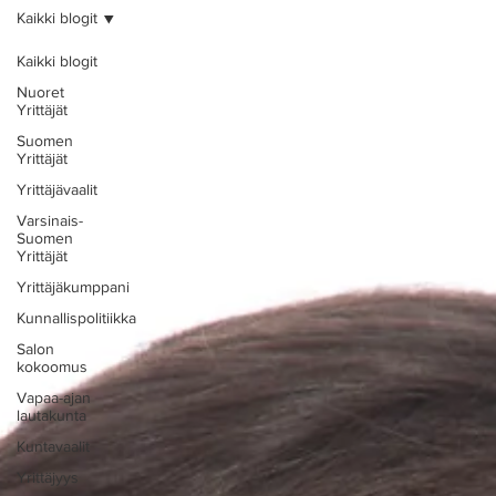
Kaikki blogit
Kaikki blogit
Nuoret
Yrittäjät
Suomen
Yrittäjät
Yrittäjävaalit
Varsinais-
Suomen
Yrittäjät
Yrittäjäkumppani
Kunnallispolitiikka
Salon
kokoomus
Vapaa-ajan
lautakunta
Kuntavaalit
Yrittäjyys