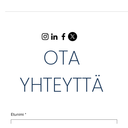
julkaistusta mielipidekirjoituksesta. Haluan osoittaa, että koulujen...
OTA
YHTEYTTÄ
Etunimi
*