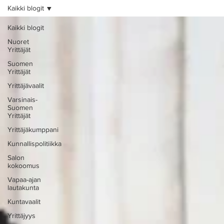
Kaikki blogit
Kaikki blogit
Nuoret
Yrittäjät
Suomen
Yrittäjät
Yrittäjävaalit
Varsinais-
Suomen
Yrittäjät
Yrittäjäkumppani
Kunnallispolitiikka
Salon
kokoomus
Vapaa-ajan
lautakunta
Kuntavaalit
Yrittäjyys