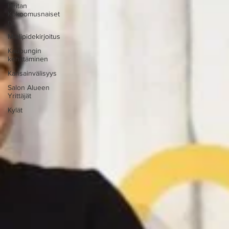
Piritan
Kokoomusnaiset
ry
Mielipidekirjoitus
Kaupungin
kehittäminen
Kansainvälisyys
Salon Alueen
Yrittäjät
Kylät